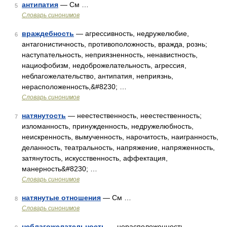
антипатия
— См …
5
Словарь синонимов
враждебность
— агрессивность, недружелюбие,
6
антагонистичность, противоположность, вражда, рознь;
наступательность, неприязненность, ненавистность,
нациофобизм, недоброжелательность, агрессия,
неблагожелательство, антипатия, неприязнь,
нерасположенность,&#8230; …
Словарь синонимов
натянутость
— неестественность, неестественность;
7
изломанность, принужденность, недружелюбность,
неискренность, вымученность, нарочитость, наигранность,
деланность, театральность, напряжение, напряженность,
затянутость, искусственность, аффектация,
манерность&#8230; …
Словарь синонимов
натянутые отношения
— См …
8
Словарь синонимов
неблагожелательность
— нерасположенность,