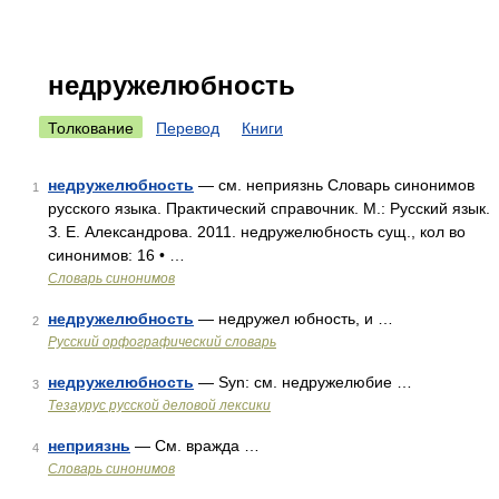
недружелюбность
Толкование
Перевод
Книги
недружелюбность
— см. неприязнь Словарь синонимов
1
русского языка. Практический справочник. М.: Русский язык.
З. Е. Александрова. 2011. недружелюбность сущ., кол во
синонимов: 16 • …
Словарь синонимов
недружелюбность
— недружел юбность, и …
2
Русский орфографический словарь
недружелюбность
— Syn: см. недружелюбие …
3
Тезаурус русской деловой лексики
неприязнь
— См. вражда …
4
Словарь синонимов